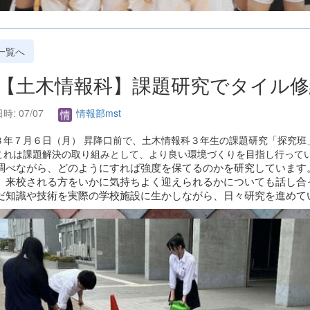
一覧へ
. 【土木情報科】課題研究でタイル
時: 07/07
情報部mst
８年７月６日（月） 昇降口前で、土木情報科３年生の課題研究「探究班
これは課題解決の取り組みとして、より良い環境づくりを目指し行って
調べながら、どのようにすれば強度を保てるのかを研究しています
、来校される方をいかに気持ちよく迎えられるかについても話し合
だ知識や技術を実際の学校施設に生かしながら、日々研究を進めて