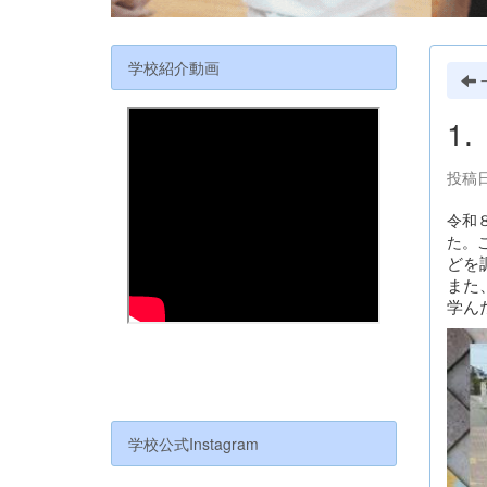
学校紹介動画
1
投稿日
令和
た。
どを
また
学ん
学校公式Instagram