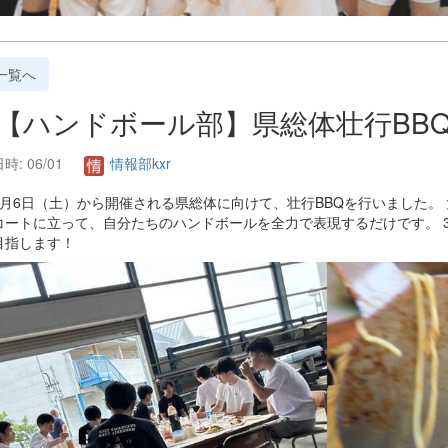
一覧へ
. 【ハンドボール部】県総体壮行BB
時: 06/01
情報部kxr
6月6日（土）から開催される県総体に向けて、壮行BBQを行いました。
コートに立って、自分たちのハンドボールを全力で表現するだけです。 
目指します！