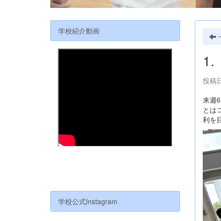
学校紹介動画
1
投稿日
来週
とは
利を
学校公式Instagram