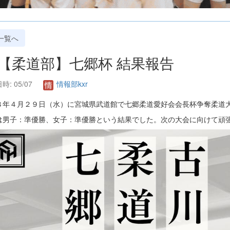
一覧へ
. 【柔道部】七郷杯 結果報告
時: 05/07
情報部kxr
８年４月２９日（水）に宮城県武道館で七郷柔道愛好会会長杯争奪柔道
は男子：準優勝、女子：準優勝という結果でした。次の大会に向けて頑