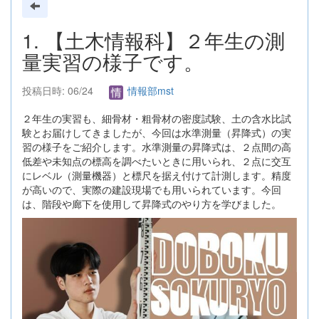
1. 【土木情報科】２年生の測
量実習の様子です。
投稿日時: 06/24
情報部mst
２年生の実習も、細骨材・粗骨材の密度試験、土の含水比試
験とお届けしてきましたが、今回は水準測量（昇降式）の実
習の様子をご紹介します。水準測量の昇降式は、２点間の高
低差や未知点の標高を調べたいときに用いられ、２点に交互
にレベル（測量機器）と標尺を据え付けて計測します。精度
が高いので、実際の建設現場でも用いられています。今回
は、階段や廊下を使用して昇降式のやり方を学びました。