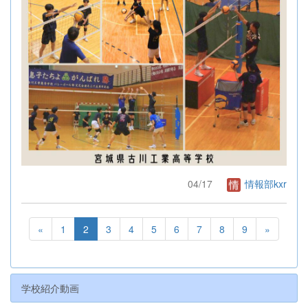
04/17
情報部kxr
«
1
2
3
4
5
6
7
8
9
»
学校紹介動画