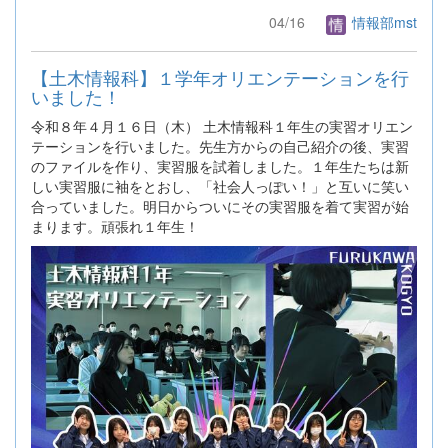
04/16
情報部mst
【土木情報科】１学年オリエンテーションを行
いました！
令和８年４月１６日（木） 土木情報科１年生の実習オリエン
テーションを行いました。先生方からの自己紹介の後、実習
のファイルを作り、実習服を試着しました。１年生たちは新
しい実習服に袖をとおし、「社会人っぽい！」と互いに笑い
合っていました。明日からついにその実習服を着て実習が始
まります。頑張れ１年生！