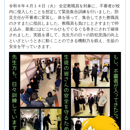
令和８年４月１４日（火） 全定教職員を対象に、不審者が校
内に侵入したことを想定して緊急集合訓練を行いました。防
災主任が不審者に変装し、体を張って、集合してきた教職員
のさすまたに抵抗しました。教職員も負けじとさすまたで抑
え込み、最後にはビニールひもでぐるぐる巻きにされて確保
されました。実践を通して、先生方の日々の防犯意識の向上
といざというときに動くことのできる機動力を鍛え、生徒の
安全を守っていきます。